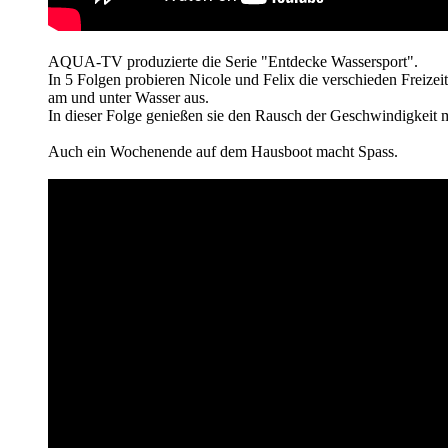
AQUA-TV produzierte die Serie "Entdecke Wassersport".
In 5 Folgen probieren Nicole und Felix die verschieden Freizeita
am und unter Wasser aus.
In dieser Folge genießen sie den Rausch der Geschwindigkeit 
Auch ein Wochenende auf dem Hausboot macht Spass.