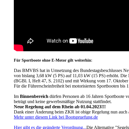
Für Sportboote ohne E-Motor gilt weiterhin:
Das BMVBS hat in Umsetzung des Bundestagsbeschlusses Neue Im
von bislang 3,68 kW (5 PS) auf 11,03 kW (15 PS) erhöht. Die 
(BGBl. I, Heft 47, S. 2102) und mit Wirkung vom 17. Oktober i
Für die Führerscheinfreiheit bei motorisierten Sportbooten bis
Im
Binnenbereich
dürfen Personen ab 16 Jahren Sportboote vo
beträgt und keine gewerbsmäßige Nutzung stattfindet.
Neue Regelung auf dem Rhein ab 01.04.2023!!!
Dank einer Änderung beim ZKR ist obige Regelung nun auch 
Mehr unter diesem Link bei Bootspruefung.de
Hier gibt es die geänderte Verordnung...
​ Die Alternative "Segels