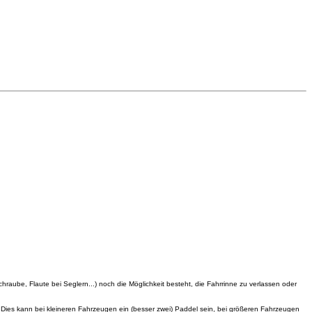
Schraube, Flaute bei
Seglern...) noch die Möglichkeit besteht, die Fahrrinne zu verlassen oder
. Dies kann bei
kleineren Fahrzeugen ein (besser zwei) Paddel sein, bei größeren Fahrzeugen